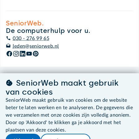
SeniorWeb.
De computerhulp voor u.
030 - 276 99 65
leden@seniorweb.nl
©2026 SeniorWeb
SeniorWeb maakt gebruik
van cookies
Algemene voorwaarden
SeniorWeb maakt gebruik van cookies om de website
Cookies en cookie-instellingen
beter te laten werken en te analyseren. De gegevens die
Disclaimer
we verzamelen met onze cookies zijn volledig anoniem.
Privacybeleid
About SeniorWeb
Door op 'Akkoord' te klikken ga je akkoord met het
plaatsen van deze cookies.