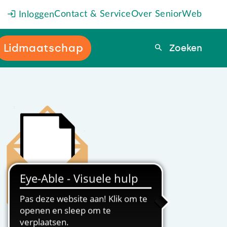
Contact & Service
Over SeniorWeb
Inloggen
Lidmaatschap
Zoeken
Zoeken