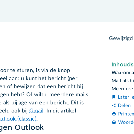
Gewijzig
Inhoud
or te sturen, is via de knop
Waarom al
eel aan: u kunt het bericht (per
Mail als 
en of bewijzen dat een bericht bij
Meerdere 
gen hebt? Of wilt u meerdere mails
Later l
als bijlage van een bericht. Dit is
Delen
eeld ook bij
Gmail
. In dit artikel
Printe
utlook (classic)
.
Woord
egen Outlook