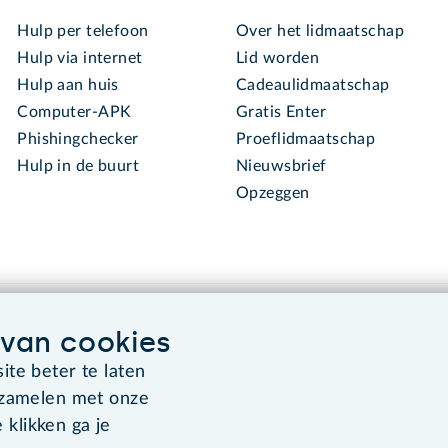
Hulp per telefoon
Over het lidmaatschap
Hulp via internet
Lid worden
Hulp aan huis
Cadeaulidmaatschap
Computer-APK
Gratis Enter
Phishingchecker
Proeflidmaatschap
Hulp in de buurt
Nieuwsbrief
Opzeggen
van cookies
te beter te laten
rzamelen met onze
Algemene voorwaarden
Co
 klikken ga je