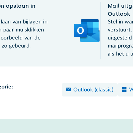
en opslaan in
Mail uitg
Outlook
aan van bijlagen in
Stel in w
n paar muisklikken
verstuurt
voorbeeld van de
uitgesteld
s zo gebeurd.
mailprogr
als het u 
gorie:
Outlook (classic)
W