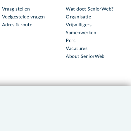
Vraag stellen
Wat doet SeniorWeb?
Veelgestelde vragen
Organisatie
Adres & route
Vrijwilligers
Samenwerken
Pers
Vacatures
About SeniorWeb
030 - 276 99 65
leden@seniorweb.nl
okies en cookie-instellingen
Disclaimer
Privacybeleid
About SeniorWeb