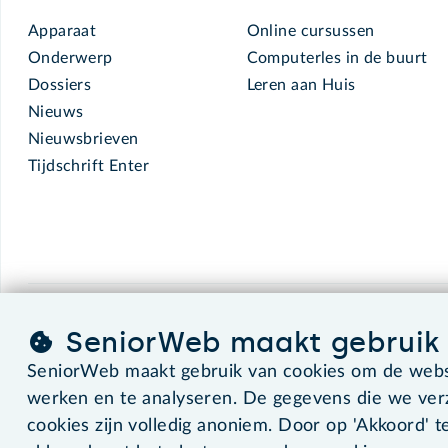
Apparaat
Online cursussen
Onderwerp
Computerles in de buurt
Dossiers
Leren aan Huis
Nieuws
Nieuwsbrieven
Tijdschrift Enter
SeniorWeb.
De computerhulp voor u.
SeniorWeb maakt gebruik 
SeniorWeb maakt gebruik van cookies om de websi
werken en te analyseren. De gegevens die we ve
©2026 SeniorWeb
cookies zijn volledig anoniem. Door op 'Akkoord' te