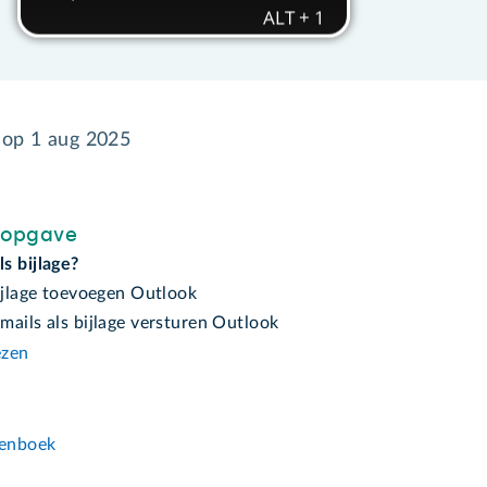
d op
1 aug 2025
sopgave
s bijlage?
bijlage toevoegen Outlook
mails als bijlage versturen Outlook
ezen
n
enboek