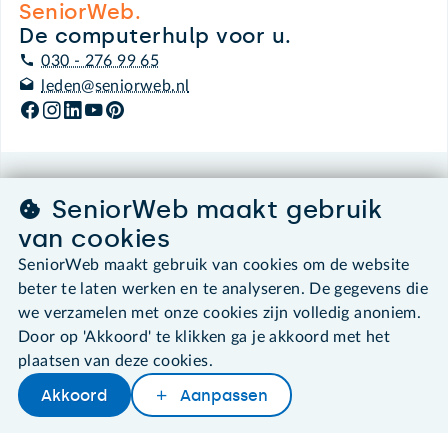
SeniorWeb.
De computerhulp voor u.
030 - 276 99 65
leden@seniorweb.nl
©2026 SeniorWeb
SeniorWeb maakt gebruik
van cookies
Algemene voorwaarden
SeniorWeb maakt gebruik van cookies om de website
Cookies en cookie-instellingen
Disclaimer
beter te laten werken en te analyseren. De gegevens die
Privacybeleid
we verzamelen met onze cookies zijn volledig anoniem.
About SeniorWeb
Door op 'Akkoord' te klikken ga je akkoord met het
plaatsen van deze cookies.
Akkoord
Aanpassen
Later lezen
Delen
Woordenboek