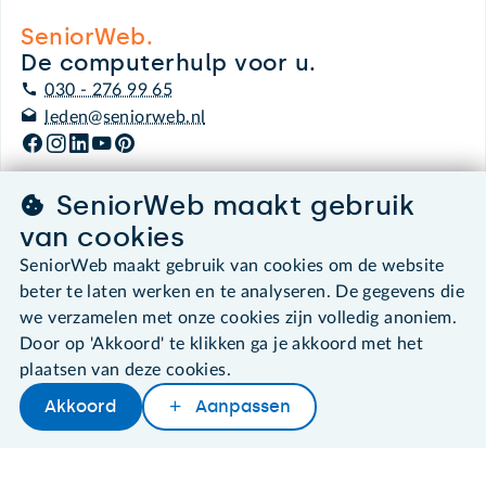
SeniorWeb.
De computerhulp voor u.
030 - 276 99 65
leden@seniorweb.nl
SeniorWeb maakt gebruik
van cookies
©2026 SeniorWeb
SeniorWeb maakt gebruik van cookies om de website
Algemene voorwaarden
beter te laten werken en te analyseren. De gegevens die
Cookies en cookie-instellingen
we verzamelen met onze cookies zijn volledig anoniem.
Disclaimer
Door op 'Akkoord' te klikken ga je akkoord met het
Privacybeleid
plaatsen van deze cookies.
About SeniorWeb
Akkoord
Aanpassen
Later lezen
Delen
Woordenboek