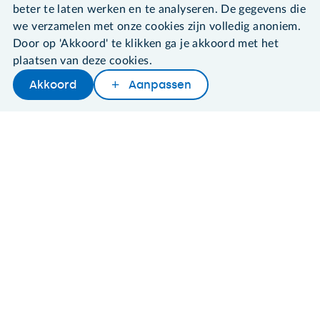
beter te laten werken en te analyseren. De gegevens die
©2026 SeniorWeb
we verzamelen met onze cookies zijn volledig anoniem.
Door op 'Akkoord' te klikken ga je akkoord met het
Algemene voorwaarden
plaatsen van deze cookies.
Cookies en cookie-instellingen
Akkoord
Aanpassen
Disclaimer
Later lezen
Delen
Woordenboek
Privacybeleid
About SeniorWeb