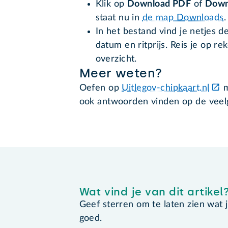
Klik op
Download PDF
of
Down
staat nu in
de map Downloads
.
In het bestand vind je netjes 
datum en ritprijs. Reis je op re
overzicht.
Meer weten?
Oefen op
Uitlegov-chipkaart.nl
m
ook antwoorden vinden op de veel
Wat vind je van dit artikel
Geef sterren om te laten zien wat je 
goed.