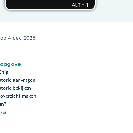
 op
4 dec 2025
sopgave
Chip
storie aanvragen
torie bekijken
eoverzicht maken
en?
ezen
n