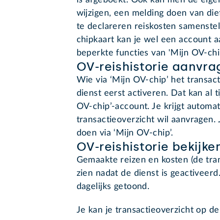
is afgeboekt. Ook kan men de eige
wijzigen, een melding doen van dief
te declareren reiskosten samenst
chipkaart kan je wel een account 
beperkte functies van 'Mijn OV-chi
OV-reishistorie aanvra
Wie via ‘Mijn OV-chip’ het transac
dienst eerst activeren. Dat kan al 
OV-chip’-account. Je krijgt automat
transactieoverzicht wil aanvragen.
doen via ‘Mijn OV-chip’.
OV-reishistorie bekijke
Gemaakte reizen en kosten (de trans
zien nadat de dienst is geactivee
dagelijks getoond.
Je kan je transactieoverzicht op 