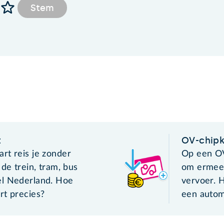
Stem
t
OV-chipk
rt reis je zonder
Op een OV
 de trein, tram, bus
om ermee 
el Nederland. Hoe
vervoer. H
rt precies?
een autom