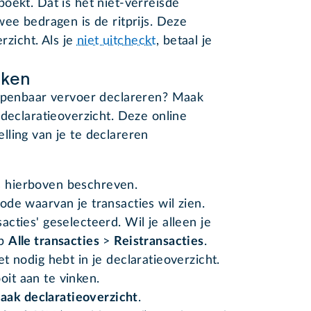
oekt. Dat is het niet-verreisde
wee bedragen is de ritprijs. Deze
erzicht. Als je
niet uitcheckt
, betaal je
aken
 openbaar vervoer declareren? Maak
 declaratieoverzicht. Deze online
ling van je te declareren
s hierboven beschreven.
iode waarvan je transacties wil zien.
sacties' geselecteerd. Wil je alleen je
op
Alle transacties
>
Reistransacties
.
iet nodig hebt in je declaratieoverzicht.
oit aan te vinken.
aak declaratieoverzicht
.