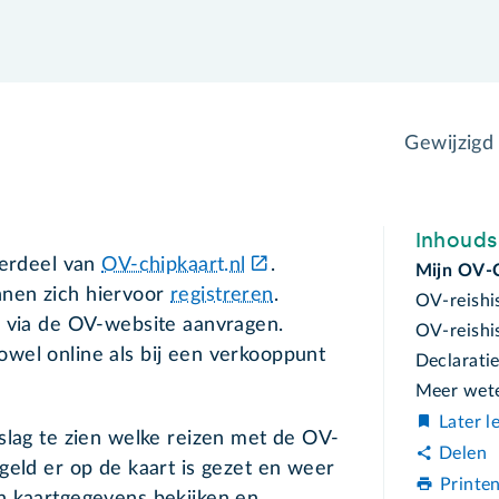
Gewijzigd
Inhoud
derdeel van
OV-chipkaart.nl
.
Mijn OV-
nen zich hiervoor
registreren
.
OV-reishi
e via de OV-website aanvragen.
OV-reishis
wel online als bij een verkooppunt
Declarati
Meer wet
Later l
slag te zien welke reizen met de OV-
Delen
geld er op de kaart is gezet en weer
Printe