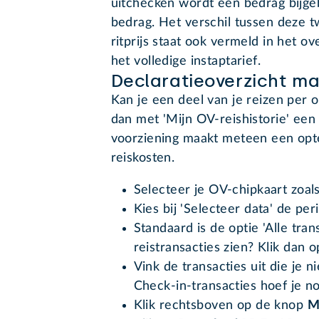
uitchecken wordt een bedrag bijgeb
bedrag. Het verschil tussen deze t
ritprijs staat ook vermeld in het ov
het volledige instaptarief.
Declaratieoverzicht m
Kan je een deel van je reizen per
dan met 'Mijn OV-reishistorie' een
voorziening maakt meteen een optel
reiskosten.
Selecteer je OV-chipkaart zoal
Kies bij 'Selecteer data' de per
Standaard is de optie 'Alle tran
reistransacties zien? Klik dan 
Vink de transacties uit die je n
Check-in-transacties hoef je no
Klik rechtsboven op de knop
M