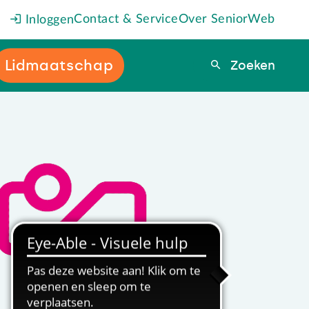
Contact & Service
Over SeniorWeb
Inloggen
Lidmaatschap
Zoeken
Zoeken