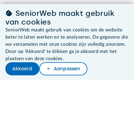
SeniorWeb maakt gebruik
©2026 SeniorWeb
van cookies
SeniorWeb maakt gebruik van cookies om de website
Algemene voorwaarden
beter te laten werken en te analyseren. De gegevens die
Cookies en cookie-instellingen
we verzamelen met onze cookies zijn volledig anoniem.
Disclaimer
Privacybeleid
Door op 'Akkoord' te klikken ga je akkoord met het
About SeniorWeb
plaatsen van deze cookies.
Akkoord
Aanpassen
Later lezen
Delen
Woordenboek