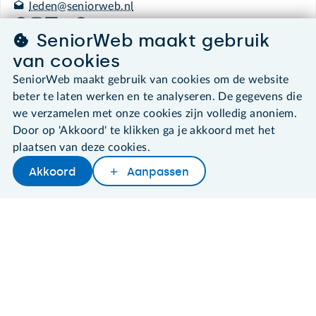
leden@seniorweb.nl
SeniorWeb maakt gebruik
van cookies
SeniorWeb maakt gebruik van cookies om de website
©2026 SeniorWeb
beter te laten werken en te analyseren. De gegevens die
we verzamelen met onze cookies zijn volledig anoniem.
Algemene voorwaarden
Door op 'Akkoord' te klikken ga je akkoord met het
Cookies en cookie-instellingen
plaatsen van deze cookies.
Disclaimer
Privacybeleid
Akkoord
Aanpassen
About SeniorWeb
Later lezen
Delen
Woordenboek