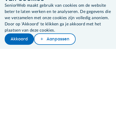
SeniorWeb maakt gebruik van cookies om de website
Algemene voorwaarden
Cookies en cookie-instellingen
beter te laten werken en te analyseren. De gegevens die
Disclaimer
we verzamelen met onze cookies zijn volledig anoniem.
Privacybeleid
Door op 'Akkoord' te klikken ga je akkoord met het
About SeniorWeb
plaatsen van deze cookies.
Akkoord
Aanpassen
Later lezen
Delen
Woordenboek