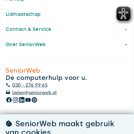
Lidmaatschap
Contact & Service
Over SeniorWeb
SeniorWeb.
De computerhulp voor u.
030 - 276 99 65
leden@seniorweb.nl
SeniorWeb maakt gebruik
©2026 SeniorWeb
van cookies