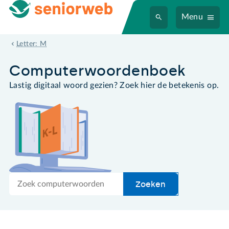
Menu
Microsoft
Letter: M
Computer­woordenboek
Lastig digitaal woord gezien? Zoek hier de betekenis op.
Zoek
Zoeken