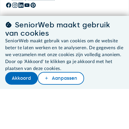
SeniorWeb maakt gebruik
©2026 SeniorWeb
van cookies
SeniorWeb maakt gebruik van cookies om de website
Algemene voorwaarden
beter te laten werken en te analyseren. De gegevens die
Cookies en cookie-instellingen
we verzamelen met onze cookies zijn volledig anoniem.
Disclaimer
Door op 'Akkoord' te klikken ga je akkoord met het
Privacybeleid
plaatsen van deze cookies.
About SeniorWeb
Akkoord
Aanpassen
Later lezen
Delen
Woordenboek