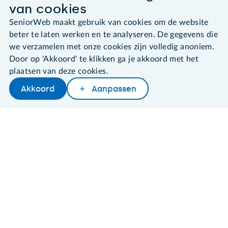
Algemene voorwaarden
van cookies
Cookies en cookie-instellingen
SeniorWeb maakt gebruik van cookies om de website
Disclaimer
Privacybeleid
beter te laten werken en te analyseren. De gegevens die
About SeniorWeb
we verzamelen met onze cookies zijn volledig anoniem.
Door op 'Akkoord' te klikken ga je akkoord met het
plaatsen van deze cookies.
Akkoord
Aanpassen
Later lezen
Delen
Woordenboek