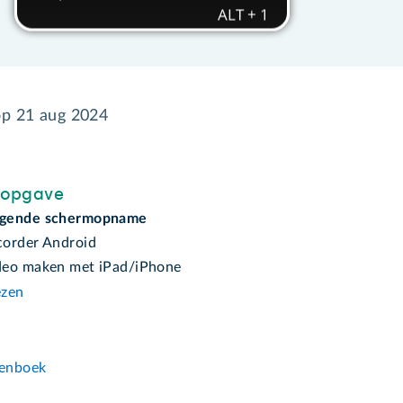
op
21 aug 2024
sopgave
gende schermopname
order Android
deo maken met iPad/iPhone
ezen
n
enboek