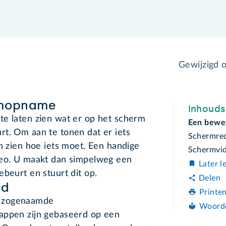
Gewijzigd 
rmopname
Inhoud
te laten zien wat er op het scherm
Een bewe
t. Om aan te tonen dat er iets
Schermrec
en zien hoe iets moet. Een handige
Schermvi
deo. U maakt dan simpelweg een
Later l
ebeurt en stuurt dit op.
Delen
id
Printe
e zogenaamde
Woord
appen zijn gebaseerd op een