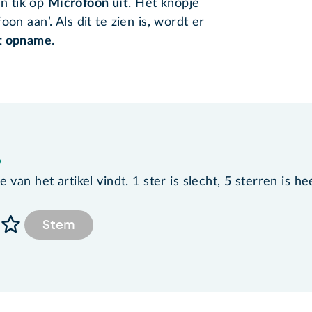
n tik op
Microfoon uit
. Het knopje
on aan’. Als dit te zien is, wordt er
t opname
.
?
van het artikel vindt. 1 ster is slecht, 5 sterren is he
Stem