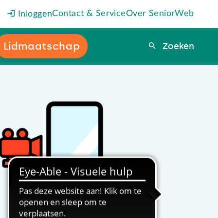
Contact & Service
Over SeniorWeb
Inloggen
Lidmaatschap
Zoeken
Zoeken