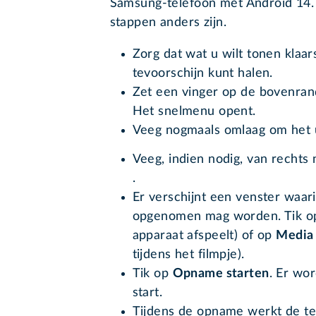
Samsung-telefoon met Android 14.
stappen anders zijn.
Zorg dat wat u wilt tonen klaars
tevoorschijn kunt halen.
Zet een vinger op de bovenran
Het snelmenu opent.
Veeg nogmaals omlaag om het u
Veeg, indien nodig, van rechts 
.
Er verschijnt een venster waar
opgenomen mag worden. Tik 
apparaat afspeelt) of op
Media 
tijdens het filmpje).
Tik op
Opname starten
. Er wo
start.
Tijdens de opname werkt de tel