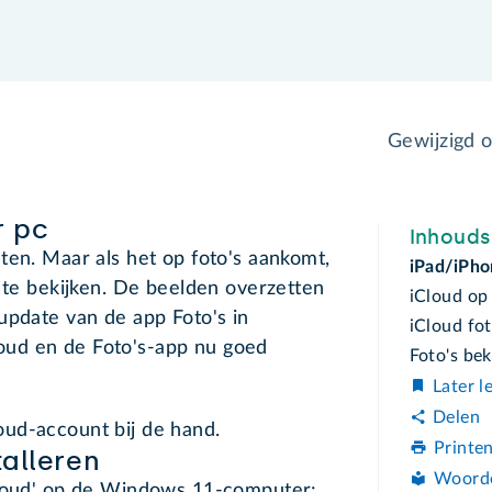
Gewijzigd 
r pc
Inhoud
ten. Maar als het op foto's aankomt,
iPad/iPho
m te bekijken. De beelden overzetten
iCloud op
update van de app Foto's in
iCloud fo
ud en de Foto's-app nu goed
Foto's be
Later l
Delen
ud-account bij de hand.
Printe
alleren
Woord
Cloud' op de Windows 11-computer: