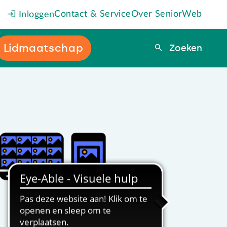
Contact & Service
Over SeniorWeb
Inloggen
Lidmaatschap
Zoeken
Zoeken