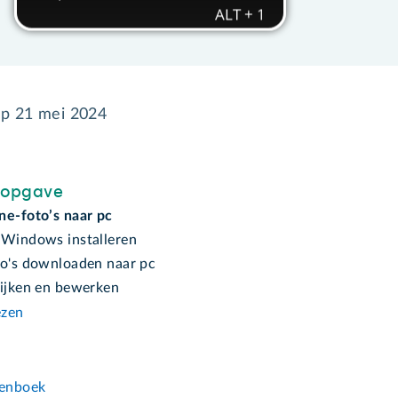
op
21 mei 2024
sopgave
ne-foto’s naar pc
 Windows installeren
to's downloaden naar pc
kijken en bewerken
ezen
n
enboek