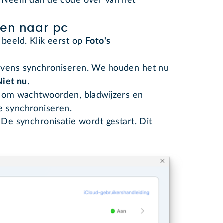
n? Neem dan de code over van het
den naar pc
 beeld. Klik eerst op
Foto's
evens synchroniseren. We houden het nu
Niet nu
.
es om wachtwoorden, bladwijzers en
e synchroniseren.
. De synchronisatie wordt gestart. Dit