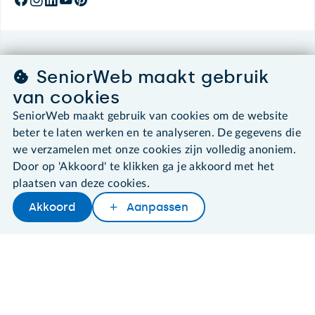
©2026 SeniorWeb
SeniorWeb maakt gebruik
van cookies
Algemene voorwaarden
Cookies en cookie-instellingen
SeniorWeb maakt gebruik van cookies om de website
Disclaimer
beter te laten werken en te analyseren. De gegevens die
Privacybeleid
we verzamelen met onze cookies zijn volledig anoniem.
About SeniorWeb
Door op 'Akkoord' te klikken ga je akkoord met het
plaatsen van deze cookies.
Akkoord
Aanpassen
Later lezen
Delen
Woordenboek