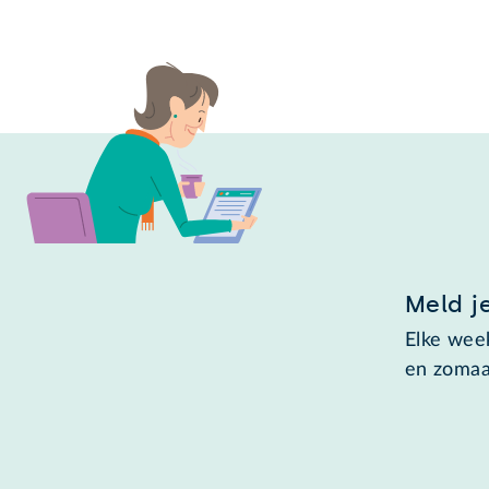
Meld j
Elke week
en zomaa