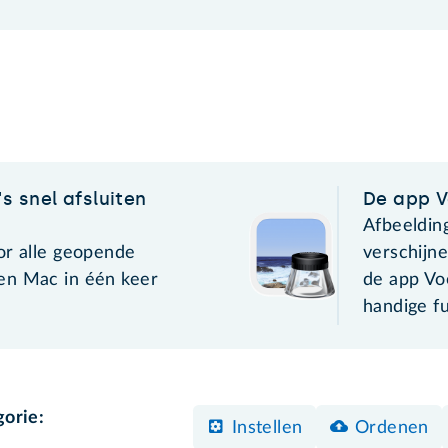
s snel afsluiten
De app V
Afbeeldin
or alle geopende
verschijn
en Mac in één keer
de app Vo
handige fu
gorie:
Instellen
Ordenen