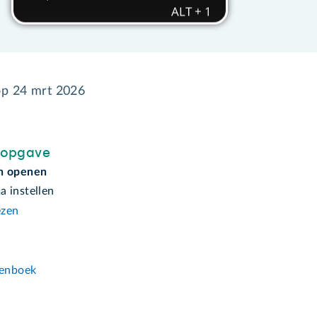
op
24 mrt 2026
sopgave
n openen
 instellen
ezen
n
enboek