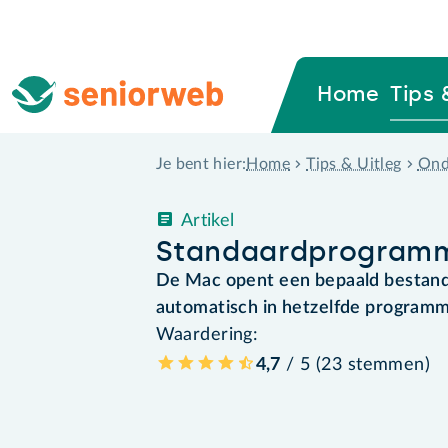
Home
Tips 
Home
Tips & Uitleg
Ond
Je bent hier:
Artikel
Standaardprogramm
De Mac opent een bepaald bestand, 
automatisch in hetzelfde programma
Waardering:
4,7
/ 5 (
23
stemmen
)