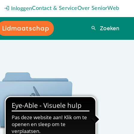
Contact & Service
Over SeniorWeb
Inloggen
Lidmaatschap
Zoeken
Zoeken