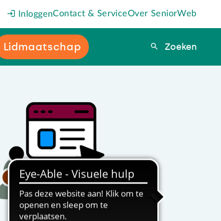
Contact & Service
Over SeniorWeb
Inloggen
Lidmaatschap
Zoeken
Zoeken