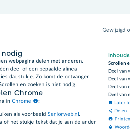
Gewijzigd 
t nodig
Inhoud
n een webpagina delen met anderen.
Scrollen 
één deel of een bepaalde alinea
Deel van 
cies dat stukje. Zo komt de ontvanger
Deel van 
 Scrollen en zoeken is niet nodig.
Deel van 
elen Chrome
Deel van 
na in
Chrome
:
Later l
Delen
uiken als voorbeeld
Seniorweb.nl
.
Printe
 of het stukje tekst dat je aan de ander
Woord