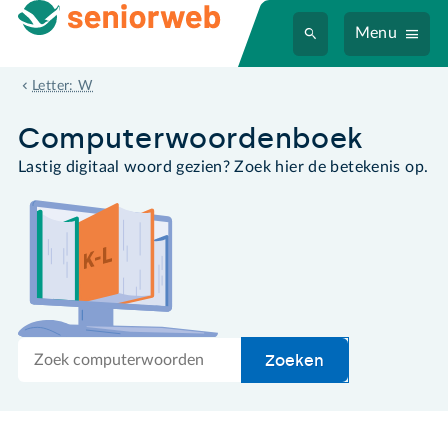
Menu
Windows 10
Letter: W
Computer­woordenboek
Lastig digitaal woord gezien? Zoek hier de betekenis op.
Zoek
Zoeken