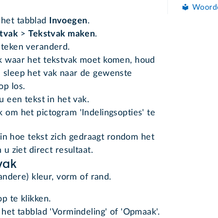
Woord
 het tabblad
Invoegen
.
tvak
>
Tekstvak maken
.
steken veranderd.
ek waar het tekstvak moet komen, houd
n sleep het vak naar de gewenste
op los.
u een tekst in het vak.
 om het pictogram 'Indelingsopties' te
 in hoe tekst zich gedraagt rondom het
 u ziet direct resultaat.
vak
ndere) kleur, vorm of rand.
p te klikken.
 het tabblad 'Vormindeling' of 'Opmaak'.