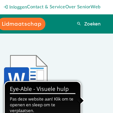
Contact & Service
Over SeniorWeb
Inloggen
Lidmaatschap
Zoeken
Zoeken