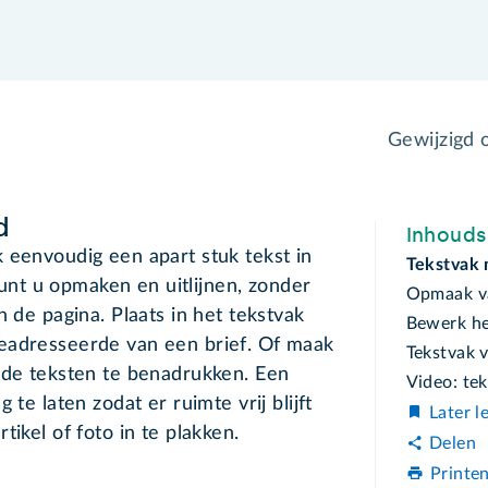
Gewijzigd
d
Inhoud
 eenvoudig een apart stuk tekst in
Tekstvak
nt u opmaken en uitlijnen, zonder
Opmaak va
n de pagina. Plaats in het tekstvak
Bewerk he
eadresseerde van een brief. Of maak
Tekstvak 
lde teksten te benadrukken. Een
Video: te
 te laten zodat er ruimte vrij blijft
Later l
tikel of foto in te plakken.
Delen
Printe