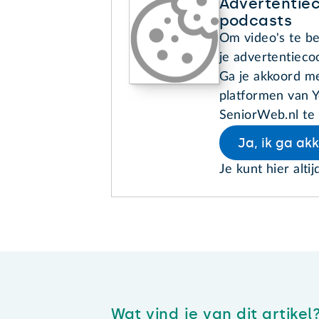
Advertentiec
podcasts
Om video's te be
je advertentieco
Ga je akkoord me
platformen van Y
SeniorWeb.nl te 
Ja, ik ga ak
Je kunt hier altij
Wat vind je van dit artikel