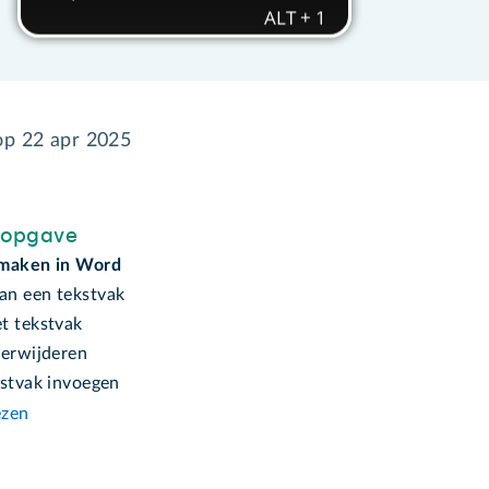
 op
22 apr 2025
sopgave
 maken in Word
n een tekstvak
t tekstvak
verwijderen
kstvak invoegen
ezen
n