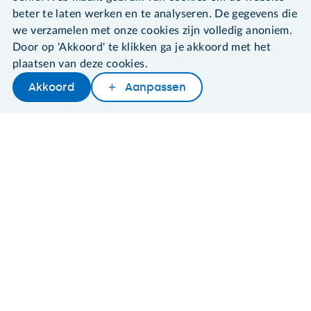
Cookies en cookie-instellingen
beter te laten werken en te analyseren. De gegevens die
Disclaimer
we verzamelen met onze cookies zijn volledig anoniem.
Privacybeleid
Door op 'Akkoord' te klikken ga je akkoord met het
About SeniorWeb
plaatsen van deze cookies.
Akkoord
Aanpassen
Later lezen
Delen
Woordenboek