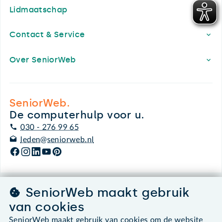
Lidmaatschap
Contact & Service
Over SeniorWeb
SeniorWeb.
De computerhulp voor u.
030 - 276 99 65
leden@seniorweb.nl
SeniorWeb maakt gebruik
©2026 SeniorWeb
van cookies
Algemene voorwaarden
SeniorWeb maakt gebruik van cookies om de website