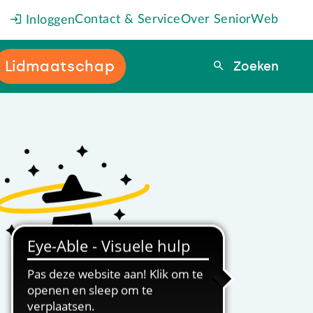
Contact & Service
Over SeniorWeb
Inloggen
Lidmaatschap
Zoeken
Zoeken