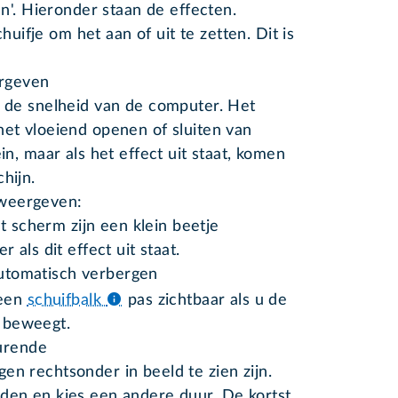
n'. Hieronder staan de effecten.
huifje om het aan of uit te zetten. Dit is
rgeven
t de snelheid van de computer. Het
het vloeiend openen of sluiten van
ein, maar als het effect uit staat, komen
hijn.
 weergeven:
 scherm zijn een klein beetje
r als dit effect uit staat.
utomatisch verbergen
 een
schuifbalk
pas zichtbaar als u de
 beweegt.
urende
en rechtsonder in beeld te zien zijn.
nden en kies een andere duur. De kortst