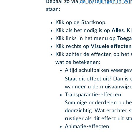
Bepaal zo via
de Instellingen in W
staan:
Klik op de Startknop.
Klik als het nodig is op
Alles
. K
Klik links in het menu op
Toega
Klik rechts op
Visuele effecten
Klik achter de effecten op het s
wat ze betekenen:
Altijd schuifbalken weerge
Staat dit effect uit? Dan is
wanneer u de muisaanwijz
Transparantie-effecten
Sommige onderdelen op het
doorzichtig. Wat erachter st
rustiger als dit effect uit st
Animatie-effecten