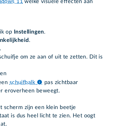
indows 11
welke visuele effecten aan
lik op
Instellingen
.
nkelijkheid
.
.
chuifje om ze aan of uit te zetten. Dit is
ven
 een
schuifbalk
pas zichtbaar
er eroverheen beweegt.
 scherm zijn een klein beetje
aat is dus heel licht te zien. Het oogt
aat.