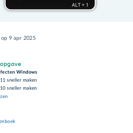
d op
9 apr 2025
sopgave
effecten Windows
1 sneller maken
0 sneller maken
ezen
n
enboek