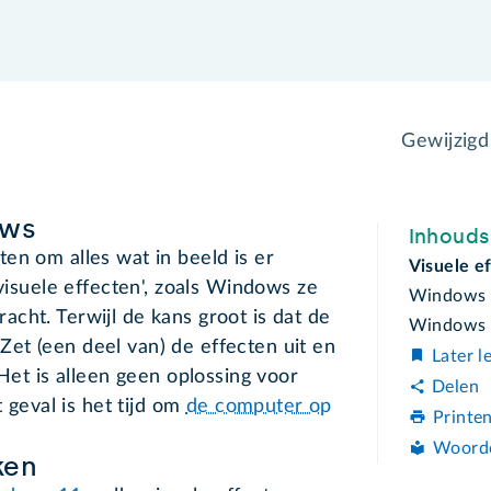
Gewijzig
ows
Inhoud
en om alles wat in beeld is er
Visuele 
'visuele effecten', zoals Windows ze
Windows 1
cht. Terwijl de kans groot is dat de
Windows 1
et (een deel van) de effecten uit en
Later l
 Het is alleen geen oplossing voor
Delen
t geval is het tijd om
de computer op
Printe
Woord
ken