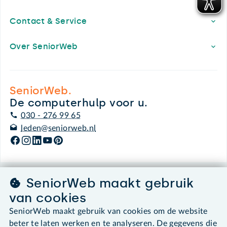
Contact & Service
Over SeniorWeb
SeniorWeb.
De computerhulp voor u.
030 - 276 99 65
leden@seniorweb.nl
SeniorWeb maakt gebruik
©2026 SeniorWeb
van cookies
Algemene voorwaarden
SeniorWeb maakt gebruik van cookies om de website
Cookies en cookie-instellingen
beter te laten werken en te analyseren. De gegevens die