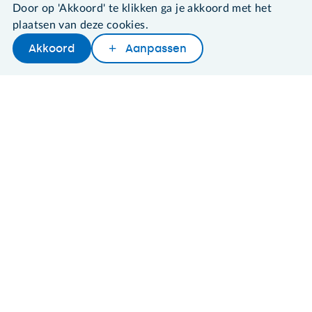
Door op 'Akkoord' te klikken ga je akkoord met het
Algemene voorwaarden
plaatsen van deze cookies.
Cookies en cookie-instellingen
Disclaimer
Akkoord
Aanpassen
Later lezen
Delen
Woordenboek
Privacybeleid
About SeniorWeb