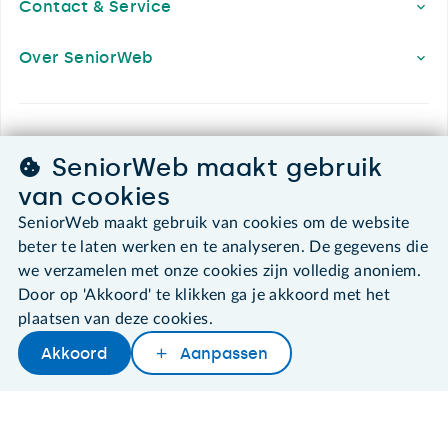
Contact & Service
Over SeniorWeb
SeniorWeb.
SeniorWeb maakt gebruik
De computerhulp voor u.
van cookies
030 - 276 99 65
leden@seniorweb.nl
SeniorWeb maakt gebruik van cookies om de website
beter te laten werken en te analyseren. De gegevens die
we verzamelen met onze cookies zijn volledig anoniem.
Door op 'Akkoord' te klikken ga je akkoord met het
plaatsen van deze cookies.
©2026 SeniorWeb
Akkoord
Aanpassen
Later lezen
Delen
Woordenboek
Algemene voorwaarden
Cookies en cookie-instellingen
Disclaimer
Privacybeleid