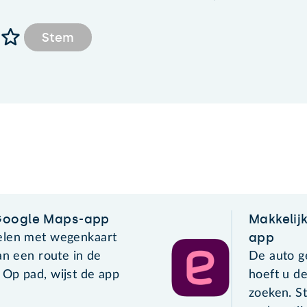
Stem
Google Maps-app
Makkelij
app
elen met wegenkaart
an een route in de
De auto g
Op pad, wijst de app
hoeft u d
zoeken. S