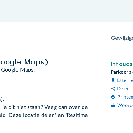
Gewijzi
Google Maps)
Inhoud
n Google Maps:
Parkeerpl
Later l
Delen
Printe
).
Woord
e je dit niet staan? Veeg dan over de
eld 'Deze locatie delen' en 'Realtime