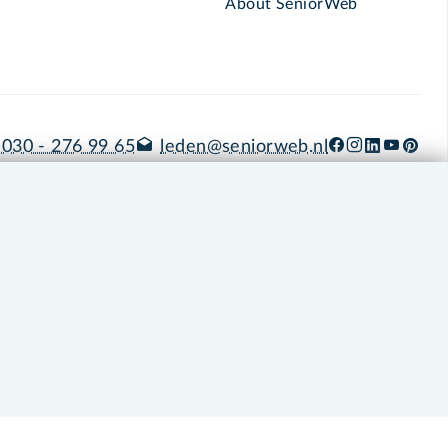
About SeniorWeb
030 - 276 99 65
leden@seniorweb.nl
okies en cookie-instellingen
Disclaimer
Privacybeleid
About SeniorWeb