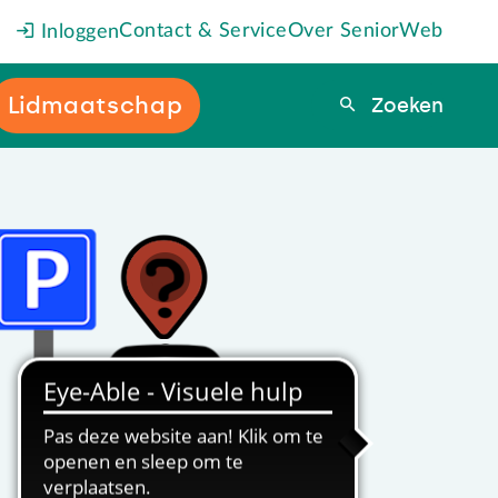
Contact & Service
Over SeniorWeb
Inloggen
Lidmaatschap
Zoeken
Zoeken