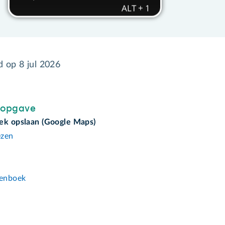
gd op
8 jul 2026
sopgave
ek opslaan (Google Maps)
ezen
n
enboek