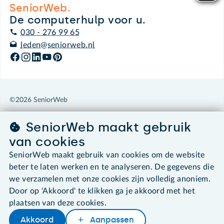
SeniorWeb.
De computerhulp voor u.
030 - 276 99 65
leden@seniorweb.nl
©2026 SeniorWeb
SeniorWeb maakt gebruik
Algemene voorwaarden
Cookies en cookie-instellingen
van cookies
Disclaimer
SeniorWeb maakt gebruik van cookies om de website
Privacybeleid
beter te laten werken en te analyseren. De gegevens die
About SeniorWeb
we verzamelen met onze cookies zijn volledig anoniem.
Door op 'Akkoord' te klikken ga je akkoord met het
plaatsen van deze cookies.
Akkoord
Aanpassen