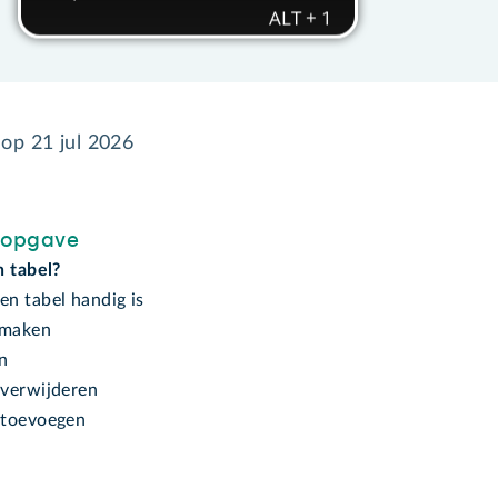
 op
21 jul 2026
sopgave
n tabel?
n tabel handig is
 maken
en
verwijderen
 toevoegen