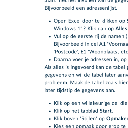
Start met het invullen van de gegev
Bijvoorbeeld een adressenlijst.
Open Excel door te klikken op
Windows 11? Klik dan op
Alle
Vul op de eerste rij de namen 
Bijvoorbeeld in cel A1 'Voornaa
'Postcode', E1 'Woonplaats', etc
Daarna voer je adressen in, op 
Als alles is ingevoerd kan de tabe
gegevens en wil de tabel later aanv
probleem. Maak de tabel zoals hie
later tijdstip de gegevens aan.
Klik op een willekeurige cel di
Klik op het tabblad
Start
.
Klik boven 'Stijlen' op
Opmaken 
Kies een opmaak door erop te k