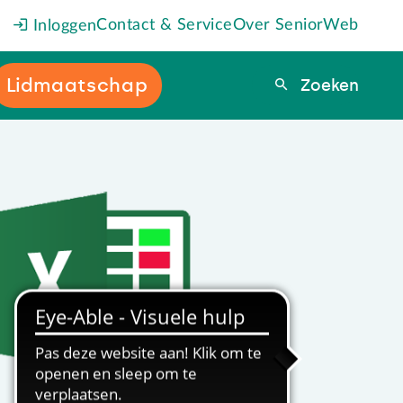
Contact & Service
Over SeniorWeb
Inloggen
Lidmaatschap
Zoeken
Zoeken