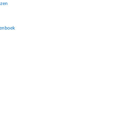
ezen
n
enboek