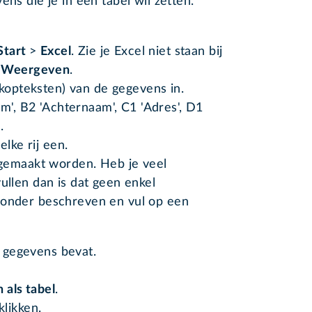
ens die je in een tabel wil zetten.
Start
>
Excel
. Zie je Excel niet staan bij
s Weergeven
.
(kopteksten) van de gegevens in.
m', B2 'Achternaam', C1 'Adres', D1
.
elke rij een.
l gemaakt worden. Heb je veel
ullen dan is dat geen enkel
ronder beschreven en vul op een
e gegevens bevat.
als tabel
.
likken.