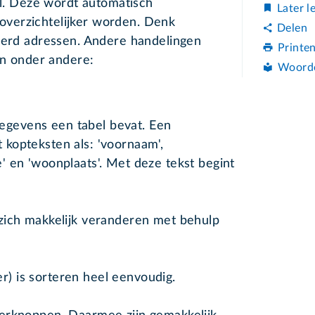
cel. Deze wordt automatisch
Later l
verzichtelijker worden. Denk
Delen
nderd adressen. Andere handelingen
Printe
 zijn onder andere:
Woord
gegevens een tabel bevat. Een
t kopteksten als: 'voornaam',
e' en 'woonplaats'. Met deze tekst begint
t zich makkelijk veranderen met behulp
r) is sorteren heel eenvoudig.