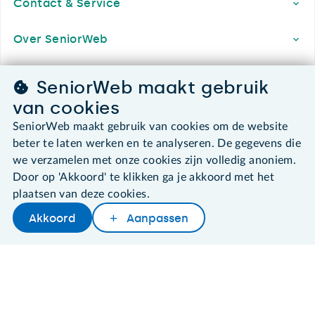
Contact & Service
Over SeniorWeb
SeniorWeb maakt gebruik
SeniorWeb.
van cookies
De computerhulp voor u.
SeniorWeb maakt gebruik van cookies om de website
030 - 276 99 65
beter te laten werken en te analyseren. De gegevens die
leden@seniorweb.nl
we verzamelen met onze cookies zijn volledig anoniem.
Door op 'Akkoord' te klikken ga je akkoord met het
plaatsen van deze cookies.
Akkoord
Aanpassen
Later lezen
Delen
Woordenboek
©2026 SeniorWeb
Algemene voorwaarden
Cookies en cookie-instellingen
Disclaimer
Privacybeleid