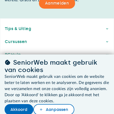
wereld. Gratis en zomaar in de mailbox.
Aanmelden
Footer
Tips & Uitleg
Cursussen
PCHulp
SeniorWeb maakt gebruik
Lidmaatschap
van cookies
SeniorWeb maakt gebruik van cookies om de website
Contact & Service
beter te laten werken en te analyseren. De gegevens die
we verzamelen met onze cookies zijn volledig anoniem.
Over SeniorWeb
Door op 'Akkoord' te klikken ga je akkoord met het
plaatsen van deze cookies.
Akkoord
Aanpassen
Later lezen
Delen
Woordenboek