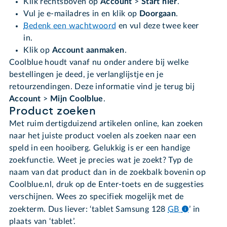
Klik rechtsboven op
Account
>
Start hier
.
Vul je e-mailadres in en klik op
Doorgaan
.
Bedenk een wachtwoord
en vul deze twee keer
in.
Klik op
Account aanmaken
.
Coolblue houdt vanaf nu onder andere bij welke
bestellingen je deed, je verlanglijstje en je
retourzendingen. Deze informatie vind je terug bij
Account
>
Mijn Coolblue
.
Product zoeken
Met ruim dertigduizend artikelen online, kan zoeken
naar het juiste product voelen als zoeken naar een
speld in een hooiberg. Gelukkig is er een handige
zoekfunctie. Weet je precies wat je zoekt? Typ de
naam van dat product dan in de zoekbalk bovenin op
Coolblue.nl, druk op de Enter-toets en de suggesties
verschijnen. Wees zo specifiek mogelijk met de
zoekterm. Dus liever: ‘tablet Samsung 128
GB
’ in
plaats van ‘tablet’.