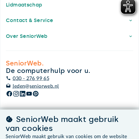
Lidmaatschap
Contact & Service
Over SeniorWeb
SeniorWeb.
De computerhulp voor u.
030 - 276 99 65
leden@seniorweb.nl
SeniorWeb maakt gebruik
©2026 SeniorWeb
van cookies
Algemene voorwaarden
SeniorWeb maakt gebruik van cookies om de website