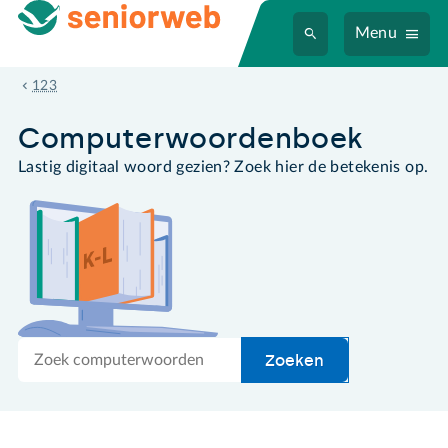
Menu
4 K
123
Computer­woordenboek
Lastig digitaal woord gezien? Zoek hier de betekenis op.
Zoek
Zoeken