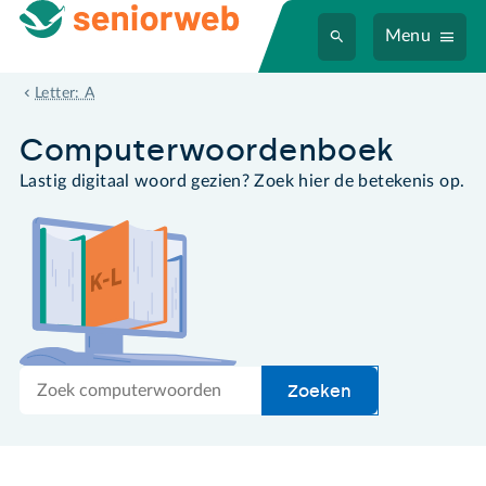
Menu
anti-aliasing
Letter: A
Computer­woordenboek
Lastig digitaal woord gezien? Zoek hier de betekenis op.
Zoek
Zoeken