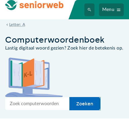
Menu
apenstaartje
Letter: A
Computer­woordenboek
Lastig digitaal woord gezien? Zoek hier de betekenis op.
Zoek
Zoeken