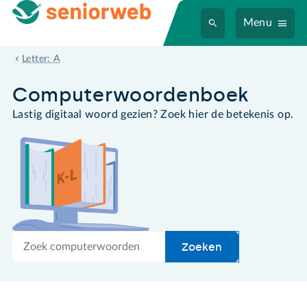
Menu
artificial intelligence
Letter: A
Computer­woordenboek
Lastig digitaal woord gezien? Zoek hier de betekenis op.
Zoek
Zoeken