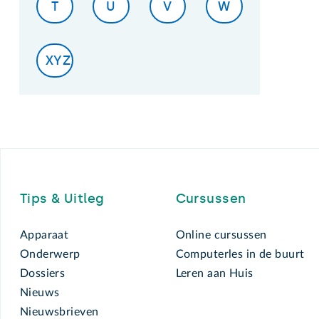
T
U
V
W
XYZ
Footer
Tips & Uitleg
Cursussen
Apparaat
Online cursussen
Onderwerp
Computerles in de buurt
Dossiers
Leren aan Huis
Nieuws
Nieuwsbrieven