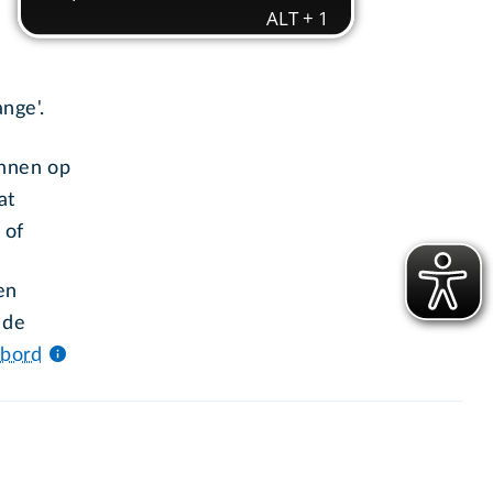
nge'.
-
unnen op
at
 of
en
 de
nbord