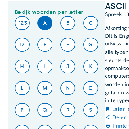
ASCII
Bekijk woorden per letter
Spreek uit
123
A
B
C
Afkorting
Dit is En
uitwissel
D
E
F
G
alle type
slechts d
H
I
J
K
opmaakcod
computers 
worden i
L
M
N
O
getallen 
in te type
P
Q
R
S
Later 
Delen
Printe