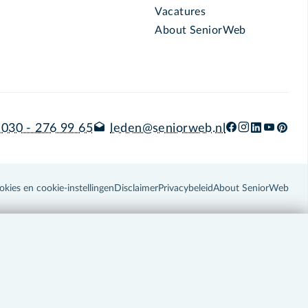
Vacatures
About SeniorWeb
030 - 276 99 65
leden@seniorweb.nl
okies en cookie-instellingen
Disclaimer
Privacybeleid
About SeniorWeb