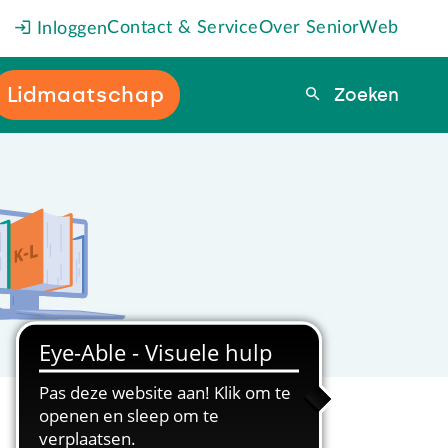
Contact & Service
Over SeniorWeb
Inloggen
Lidmaatschap
Zoeken
Zoeken