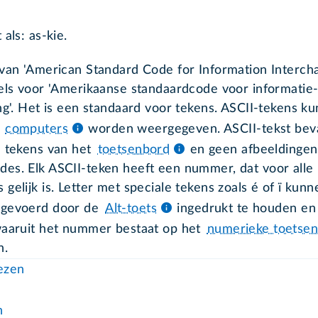
 als: as-kie.
 van 'American Standard Code for Information Intercha
gels voor 'Amerikaanse standaardcode voor informatie
ing'. Het is een standaard voor tekens. ASCII-tekens k
n
computers
worden weergegeven. ASCII-tekst bev
e tekens van het
toetsenbord
en geen afbeeldingen
es. Elk ASCII-teken heeft een nummer, dat voor alle
gelijk is. Letter met speciale tekens zoals é of ï kunn
ngevoerd door de
Alt-toets
ingedrukt te houden en
waaruit het nummer bestaat op het
numerieke toetse
n.
lezen
n