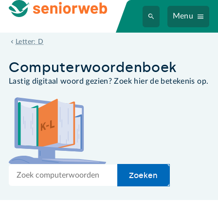
Menu
digitale televisie
Letter: D
Computer­woordenboek
Lastig digitaal woord gezien? Zoek hier de betekenis op.
Zoek
Zoeken