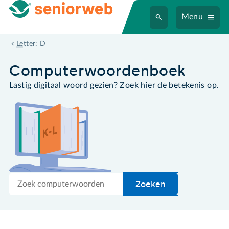
Menu
domotica
Letter: D
Computer­woordenboek
Lastig digitaal woord gezien? Zoek hier de betekenis op.
Zoek
Zoeken