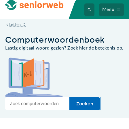
Menu
dvd-r
Letter: D
Computer­woordenboek
Lastig digitaal woord gezien? Zoek hier de betekenis op.
Zoek
Zoeken