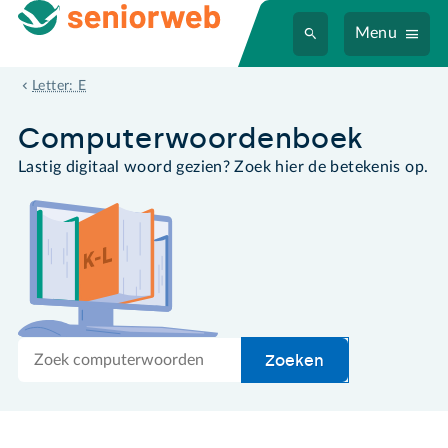
Menu
extensie
Letter: E
Computer­woordenboek
Lastig digitaal woord gezien? Zoek hier de betekenis op.
Zoek
Zoeken