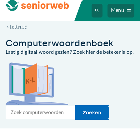
Menu
faxapparaat
Letter: F
Computer­woordenboek
Lastig digitaal woord gezien? Zoek hier de betekenis op.
Zoek
Zoeken