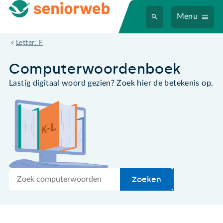
Menu
functietoets
Letter: F
Computer­woordenboek
Lastig digitaal woord gezien? Zoek hier de betekenis op.
Zoek
Zoeken