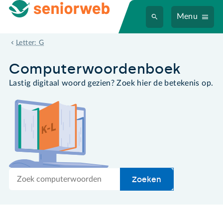
Menu
geluidsbestand
Letter: G
Computer­woordenboek
Lastig digitaal woord gezien? Zoek hier de betekenis op.
Zoek
Zoeken