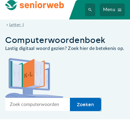
Menu
Illustrator
Letter: I
Computer­woordenboek
Lastig digitaal woord gezien? Zoek hier de betekenis op.
Zoek
Zoeken