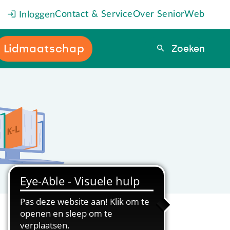
Contact & Service
Over SeniorWeb
Inloggen
Lidmaatschap
Zoeken
Zoeken