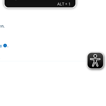
en.
n
w
.
.