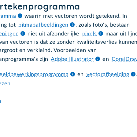
ortekenprogramma
ramma
waarin met vectoren wordt getekend. In
ing tot
bitmapafbeeldingen
, zoals foto's, bestaan
eningen
niet uit afzonderlijke
pixels
maar uit lijn
van vectoren is dat ze zonder kwaliteitsverlies kunne
rgroot en verkleind. Voorbeelden van
enprogramma's zijn
Adobe Illustrator
en
CorelDra
eeldbewerkingsprogramma
en
vectorafbeelding
lezen
n