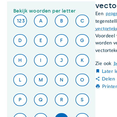
vect
Bekijk woorden per letter
Een
prog
123
A
B
C
tegenstell
vectortek
Voordeel 
D
E
F
G
worden ve
vectortek
H
I
J
K
Zie ook
b
Later 
Delen
L
M
N
O
Printe
P
Q
R
S