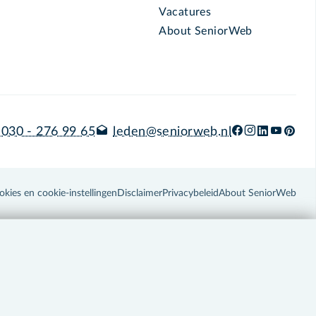
Vacatures
About SeniorWeb
030 - 276 99 65
leden@seniorweb.nl
okies en cookie-instellingen
Disclaimer
Privacybeleid
About SeniorWeb