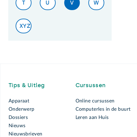
T
U
V
W
XYZ
Footer
Tips & Uitleg
Cursussen
Apparaat
Online cursussen
Onderwerp
Computerles in de buurt
Dossiers
Leren aan Huis
Nieuws
Nieuwsbrieven