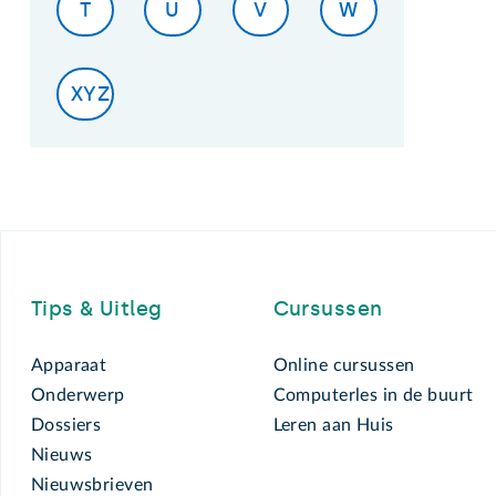
T
U
V
W
XYZ
Footer
Tips & Uitleg
Cursussen
Apparaat
Online cursussen
Onderwerp
Computerles in de buurt
Dossiers
Leren aan Huis
Nieuws
Nieuwsbrieven