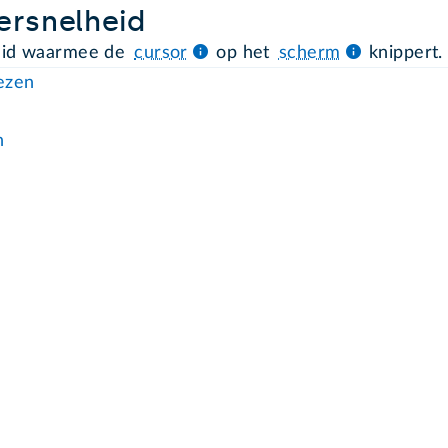
ersnelheid
eid waarmee de
cursor
op het
scherm
knippert.
lezen
n