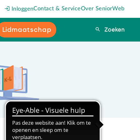
Contact & Service
Over SeniorWeb
Inloggen
Lidmaatschap
Zoeken
Zoeken