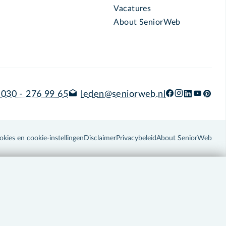
Vacatures
About SeniorWeb
030 - 276 99 65
leden@seniorweb.nl
okies en cookie-instellingen
Disclaimer
Privacybeleid
About SeniorWeb