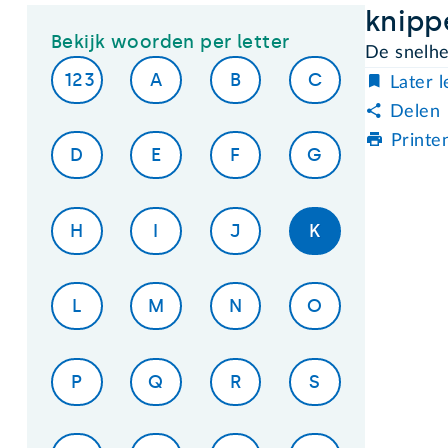
knipp
Bekijk woorden per letter
De snelh
123
A
B
C
Later 
Delen
Printe
D
E
F
G
H
I
J
K
L
M
N
O
P
Q
R
S