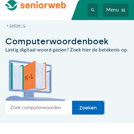
Menu
lcd-scherm
Letter: L
Computer­woordenboek
Lastig digitaal woord gezien? Zoek hier de betekenis op.
Zoek
Zoeken