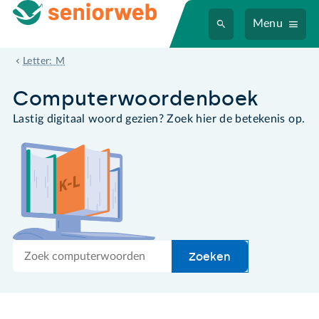
Menu
menu
Letter: M
Computer­woordenboek
Lastig digitaal woord gezien? Zoek hier de betekenis op.
Zoek
Zoeken