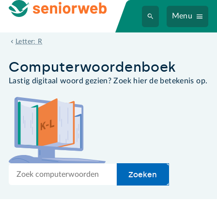
Menu
Retina-display
Letter: R
Computer­woordenboek
Lastig digitaal woord gezien? Zoek hier de betekenis op.
Zoek
Zoeken