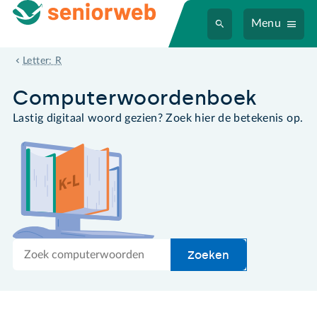
Menu
rootkit
Letter: R
Computer­woordenboek
Lastig digitaal woord gezien? Zoek hier de betekenis op.
Zoek
Zoeken