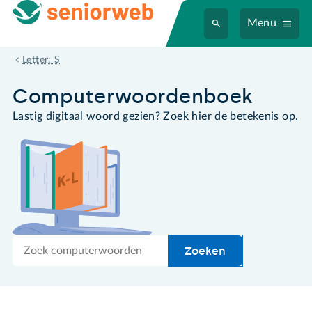
Menu
simlockvrij
Letter: S
Computer­woordenboek
Lastig digitaal woord gezien? Zoek hier de betekenis op.
Zoek
Zoeken